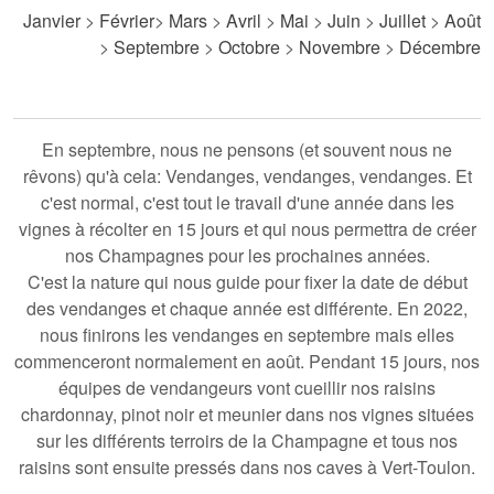
Janvier
>
Février
>
Mars
>
Avril
>
Mai
>
Juin
>
Juillet
>
Août
>
Septembre
>
Octobre
>
Novembre
>
Décembre
En septembre, nous ne pensons (et souvent nous ne
rêvons) qu'à cela: Vendanges, vendanges, vendanges. Et
c'est normal, c'est tout
le travail d'une année dans les
vignes
à récolter en 15 jours et qui nous permettra de
créer
nos Champagnes pour les prochaines années
.
C'est la nature qui nous guide pour fixer la date de début
des vendanges et chaque année est différente. En 2022,
nous finirons les vendanges en septembre mais elles
commenceront normalement en août. Pendant 15 jours, nos
équipes de vendangeurs vont cueillir nos raisins
chardonnay, pinot noir et meunier dans nos vignes situées
sur
les différents terroirs de la Champagne
et tous nos
raisins sont ensuite pressés dans nos caves à Vert-Toulon.