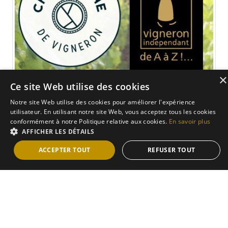
×
Ce site Web utilise des cookies
Vigneron indépendant
Notre site Web utilise des cookies pour améliorer l'expérience
utilisateur. En utilisant notre site Web, vous acceptez tous les cookies
Nous créons nos Champagnes de nos vignes à votre
conformément à notre Politique relative aux cookies.
En savoir plus
AFFICHER LES DÉTAILS
flûte
ACCEPTER TOUT
REFUSER TOUT
En savoir plus
CHAMPAGNE YVELINE PRAT
9 Rue des ruisselots 51130 Vert-Toulon