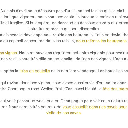
Au mois d'avril
ne te découvre pas d'un fil, en mai fais ce qu'il te plait...
en tant que
vigneron
, nous sommes contents lorsque le mois de mai ave
tits et fragiles. Si la température descend en dessous de zéro aux prem
notre
future récolte
qui peut disparaitre.
i mois avec le développement rapide des bourgeons. Tous ne deviendron
ie du cep soit concentrée dans les raisins,
nous retirons les bourgeons i
nos vignes
. Nous renouvelons régulièrement notre vignoble pour avoir un 
 des raisins sera très différent en fonction de l'age des vignes. L'age
nu après la
mise en bouteille
de la dernière vendange.
Les bouteilles s
ui revient dans nos vignes, nous avons aussi envie d'en mettre dans 
otre Champagne rosé Yveline Prat
. C'est aussi bientôt la
fête des mère
ent venir passer un week-end en Champagne pour voir cette nature re
rer. Nous serons très heureux de
vous accueillir dans nos caves pour
visite de nos caves
.