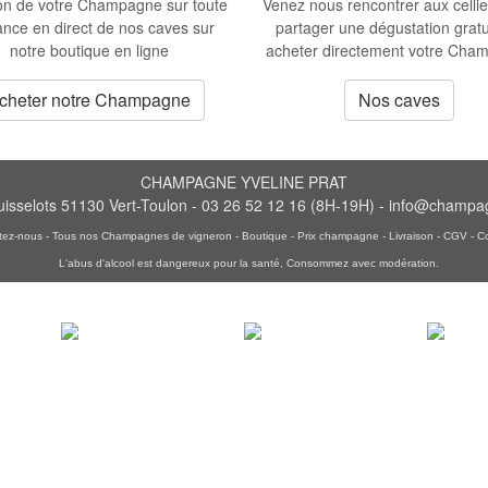
son de votre Champagne
sur toute
Venez nous rencontrer aux cellie
ance en direct de nos caves sur
partager une dégustation gratu
notre boutique en ligne
acheter directement votre Cha
cheter notre Champagne
Nos caves
CHAMPAGNE YVELINE PRAT
uisselots 51130 Vert-Toulon
- 03 26 52 12 16
(8H-19H) -
info@champa
tez-nous
-
Tous nos Champagnes de vigneron
-
Boutique
-
Prix champagne
-
Livraison
-
CGV
-
C
L'abus d'alcool est dangereux pour la santé, Consommez avec modération.