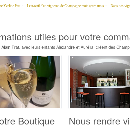
e Yveline Prat
>
Le travail d'un vigneron de Champagne mois après mois
>
Dans nos vign
rmations utiles pour votre com
 Alain Prat, avec leurs enfants Alexandre et Aurélia, créent des Champ
otre Boutique
Nous rendre vi