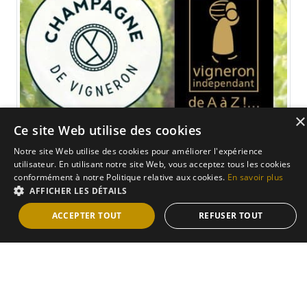
×
Ce site Web utilise des cookies
Notre site Web utilise des cookies pour améliorer l'expérience
Vigneron
utilisateur. En utilisant notre site Web, vous acceptez tous les cookies
conformément à notre Politique relative aux cookies.
En savoir plus
Nous sommes récoltants manipulants, nous créons nos
AFFICHER LES DÉTAILS
champagnes de A à Z pour votre plaisir.
ACCEPTER TOUT
REFUSER TOUT
En savoir plus