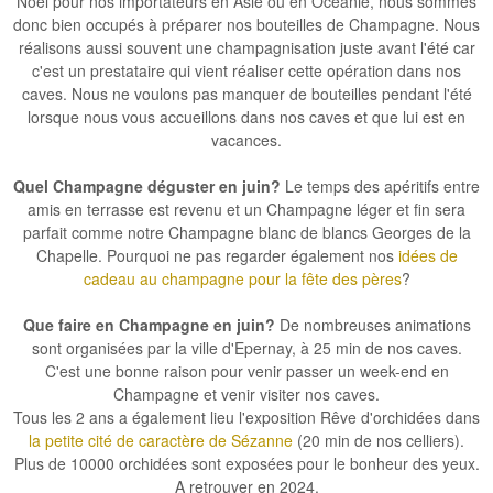
Noel
pour nos importateurs en Asie ou en Océanie, nous sommes
donc bien occupés à
préparer nos bouteilles de Champagne
. Nous
réalisons aussi souvent une
champagnisation juste avant l'été
car
c'est un prestataire qui vient réaliser cette opération dans nos
caves. Nous ne voulons pas manquer de bouteilles pendant l'été
lorsque nous vous accueillons dans nos caves et que lui est en
vacances.
Quel Champagne déguster en juin?
Le temps des
apéritifs entre
amis
en terrasse est revenu et un
Champagne léger et fin
sera
parfait comme notre
Champagne blanc de blancs Georges de la
Chapelle
. Pourquoi ne pas regarder également nos
idées de
cadeau au champagne pour la fête des pères
?
Que faire en Champagne en juin?
De nombreuses animations
sont organisées par la ville d'
Epernay, à 25 min de nos caves
.
C'est une bonne raison pour venir passer un week-end en
Champagne et
venir visiter nos caves
.
Tous les 2 ans a également lieu l'exposition Rêve d'orchidées dans
la petite cité de caractère de Sézanne
(20 min de nos celliers).
Plus de 10000 orchidées sont exposées pour le bonheur des yeux.
A retrouver en 2024.