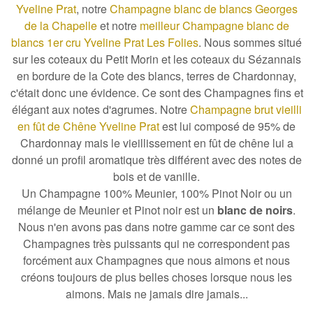
Yveline Prat
, notre
Champagne blanc de blancs Georges
de la Chapelle
et notre
meilleur Champagne blanc de
blancs 1er cru Yveline Prat Les Folies
. Nous sommes situé
sur les
coteaux du Petit Morin et les coteaux du Sézannais
en bordure de la Cote des blancs
, terres de Chardonnay,
c'était donc une évidence. Ce sont des
Champagnes fins et
élégant aux notes d'agrumes
. Notre
Champagne brut vieilli
en fût de Chêne Yveline Prat
est lui composé de 95% de
Chardonnay mais le vieillissement en fût de chêne lui a
donné un
profil aromatique très différent avec des notes de
bois et de vanille
.
Un Champagne 100% Meunier, 100% Pinot Noir ou un
mélange de Meunier et Pinot noir est un
blanc de noirs
.
Nous n'en avons pas dans notre gamme car ce sont des
Champagnes très puissants qui ne correspondent pas
forcément aux Champagnes que nous aimons et nous
créons toujours de plus belles choses lorsque nous les
aimons. Mais ne jamais dire jamais...