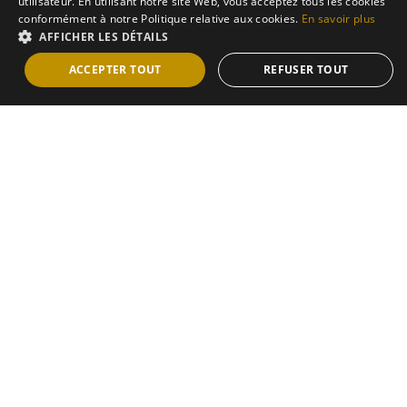
utilisateur. En utilisant notre site Web, vous acceptez tous les cookies
conformément à notre Politique relative aux cookies.
En savoir plus
AFFICHER LES DÉTAILS
ACCEPTER TOUT
REFUSER TOUT
Livraison
Nous livrons notre Champagne en France métropolitaine
sous 3 à 5 jours ouvrés
Conditions de livraison