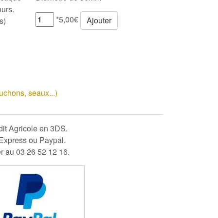
ours.
*5,00€
Ajouter
s)
ouchons, seaux...)
édit Agricole en 3DS.
 Express ou Paypal.
er au 03 26 52 12 16.