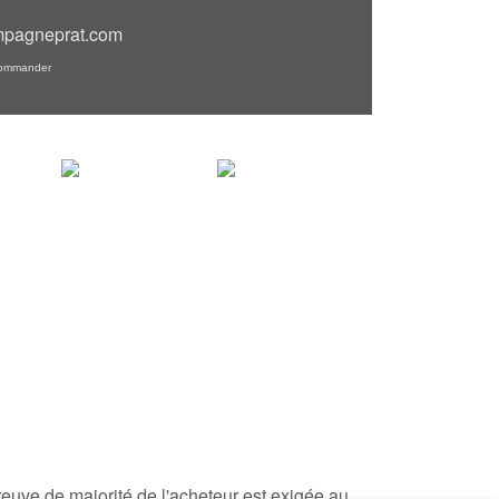
pagneprat.com
ommander
euve de majorité de l'acheteur est exigée au