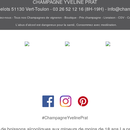
CHAMPAGNE YVELINE PRAT
selots 51130 Vert-Toulon
- 03 26 52 12 16
(8H-19H) -
info@cham
tez-nous
-
Tous nos Champagnes de vigneron
-
Boutique
-
Prix champagne
-
Livraison
-
CGV
-
C
L'abus d'alcool est dangereux pour la santé, Consommez avec modération.
#ChampagneYvelinePrat
e de boissons alcooliques aux mineurs de moins de 18 ans La pr