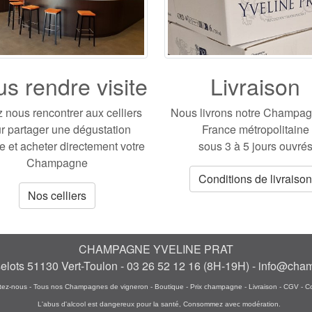
s rendre visite
Livraison
 nous rencontrer aux celliers
Nous livrons notre Champa
r partager une dégustation
France métropolitaine
te et acheter directement votre
sous 3 à 5 jours ouvré
Champagne
Conditions de livraison
Nos celliers
CHAMPAGNE YVELINE PRAT
selots 51130 Vert-Toulon
- 03 26 52 12 16
(8H-19H) -
info@cham
tez-nous
-
Tous nos Champagnes de vigneron
-
Boutique
-
Prix champagne
-
Livraison
-
CGV
-
C
L'abus d'alcool est dangereux pour la santé, Consommez avec modération.