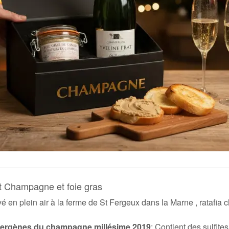
et Champagne et foie gras
 en plein air à la ferme de St Fergeux dans la Marne , ratafia 
lergènes du champagne millésime 2019
: Contient des sulfites