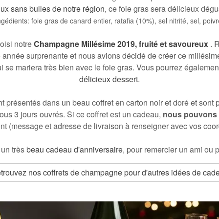
x sans bulles de notre région
, ce foie gras sera délicieux dé
ngédients: foie gras de canard entier, ratafia (10%), sel nitrité, sel, poivr
oisi notre
Champagne Millésime 2019, fruité et savoureux
. 
année surprenante et nous avions décidé de créer ce millésime
i se mariera très bien avec le foie gras. Vous pourrez égaleme
délicieux dessert
.
t présentés dans un beau coffret en carton noir et doré et sont p
ous 3 jours ouvrés. Si ce coffret est un cadeau,
nous pouvons a
nt (message et adresse de livraison à renseigner avec vos coo
 un très
beau cadeau d'anniversaire
, pour remercier un ami ou
p
trouvez nos coffrets de champagne pour d'autres idées de cad